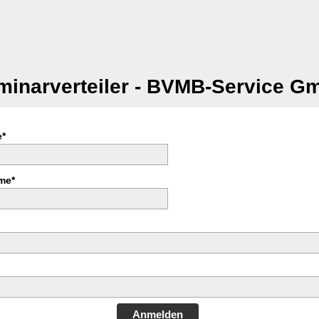
minarverteiler - BVMB-Service G
*
me*
Anmelden